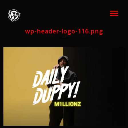
wp-header-logo-116.png